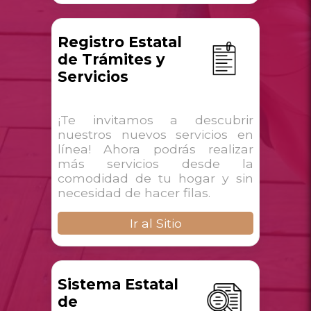
Registro Estatal
de Trámites y
Servicios
¡Te invitamos a descubrir
nuestros nuevos servicios en
línea! Ahora podrás realizar
más servicios desde la
comodidad de tu hogar y sin
necesidad de hacer filas.
Ir al Sitio
Sistema Estatal
de