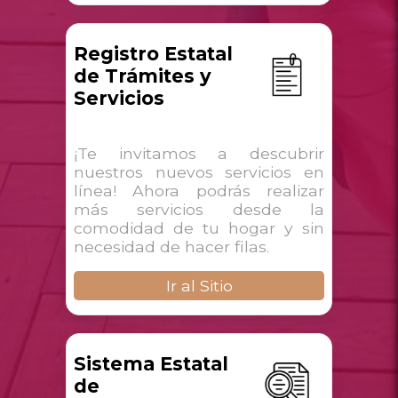
Registro Estatal
de Trámites y
Servicios
¡Te invitamos a descubrir
nuestros nuevos servicios en
línea! Ahora podrás realizar
más servicios desde la
comodidad de tu hogar y sin
necesidad de hacer filas.
Ir al Sitio
Sistema Estatal
de